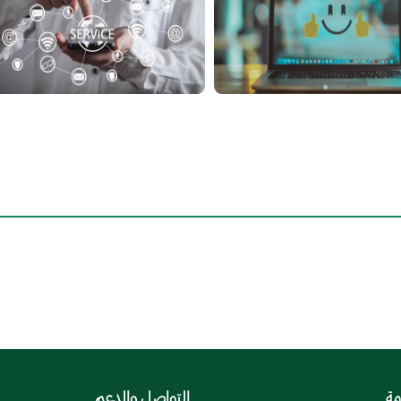
مة
التواصل والدعم